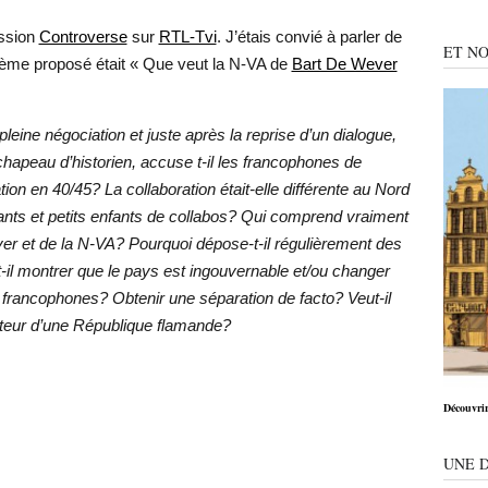
ission
Controverse
sur
RTL-Tvi
. J’étais convié à parler de
ET NO
 thème proposé était « Que veut la N-VA de
Bart De Wever
pleine négociation et juste après la reprise d’un dialogue,
apeau d’historien, accuse t-il les francophones de
tion en 40/45? La collaboration était-elle différente au Nord
nts et petits enfants de collabos? Qui comprend vraiment
ver et de la N-VA? Pourquoi dépose-t-il régulièrement des
-il montrer que le pays est ingouvernable et/ou changer
es francophones? Obtenir une séparation de facto? Veut-il
iateur d’une République flamande?
Découvrir
UNE 