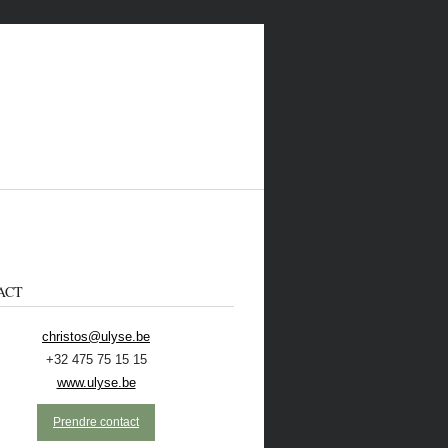
ACT
christos@ulyse.be
+32 475 75 15 15
 CONTACTER
ECOLO
NL
www.ulyse.be
Prendre contact