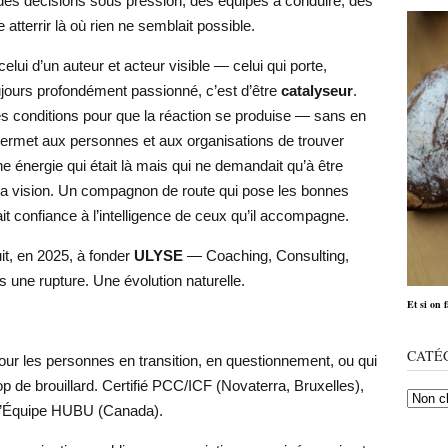
des décisions sous pression, des équipes à conduire, des
e atterrir là où rien ne semblait possible.
lui d’un auteur et acteur visible — celui qui porte,
ujours profondément passionné, c’est d’être
catalyseur
.
les conditions pour que la réaction se produise — sans en
 permet aux personnes et aux organisations de trouver
ne énergie qui était là mais qui ne demandait qu’à être
sa vision. Un compagnon de route qui pose les bonnes
fait confiance à l’intelligence de ceux qu’il accompagne.
it, en 2025, à fonder
ULYSE
— Coaching, Consulting,
 une rupture. Une évolution naturelle.
Et si on 
CATÉ
our les personnes en transition, en questionnement, ou qui
trop de brouillard. Certifié PCC/ICF (Novaterra, Bruxelles),
 d’Équipe HUBU (Canada).