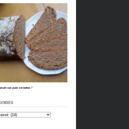
faisait son pain soi-même ?
GORIES