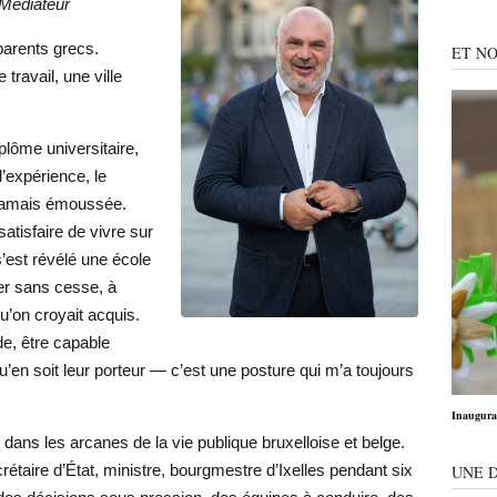
 Médiateur
parents grecs.
ET NO
travail, une ville
lôme universitaire,
’expérience, le
a jamais émoussée.
tisfaire de vivre sur
’est révélé une école
ier sans cesse, à
u’on croyait acquis.
e, être capable
’en soit leur porteur — c’est une posture qui m’a toujours
Inaugurat
 dans les arcanes de la vie publique bruxelloise et belge.
étaire d’État, ministre, bourgmestre d’Ixelles pendant six
UNE 