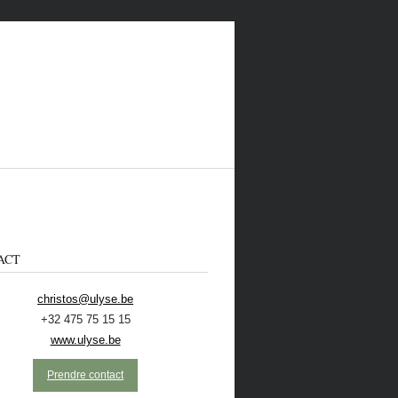
ACT
christos@ulyse.be
+32 475 75 15 15
 CONTACTER
ECOLO
NL
www.ulyse.be
Prendre contact