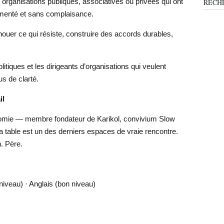
organisations publiques, associatives ou privées qui ont
RECH
imenté et sans complaisance.
ouer ce qui résiste, construire des accords durables,
tiques et les dirigeants d’organisations qui veulent
s de clarté.
il
nomie — membre fondateur de Karikol, convivium Slow
 table est un des derniers espaces de vraie rencontre.
. Père.
niveau) · Anglais (bon niveau)