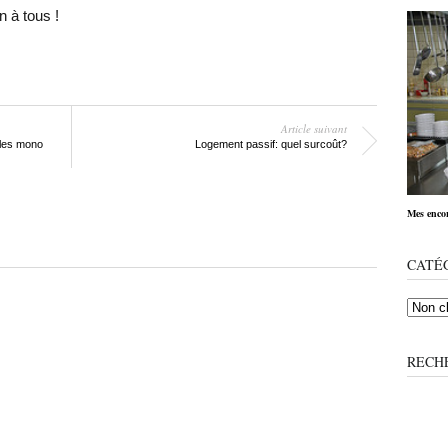
n à tous !
Article suivant
lles mono
Logement passif: quel surcoût?
Mes encor
CATÉ
RECH