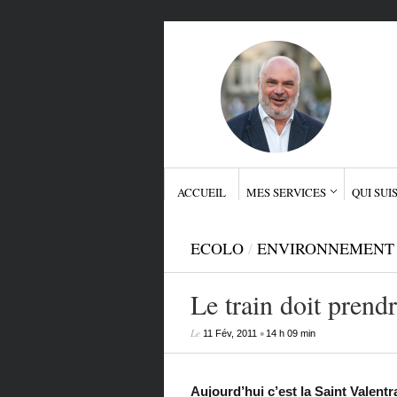
ACCUEIL
MES SERVICES
QUI SUIS
ECOLO
/
ENVIRONNEMENT
Le train doit prend
Le
•
11 Fév, 2011
14 h 09 min
Aujourd’hui c’est la Saint Valentr