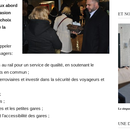
aux abord
casion
ET NO
 choix
 la
appeler
sagers:
 rail pour un service de qualité, en soutenant le
rts en commun ;
erroviaires et investir dans la sécurité des voyageurs et
;
s ;
es et les petites gares ;
Le cirqu
et l’accessibilité des gares ;
UNE 