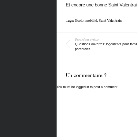
Et encore une bonne Saint Valentrai
Tags:
Ecolo
,
mobilité
,
Saint Valentrain
Precedent article
Questions ouvertes: logements pour fami
parentales
Un commentaire ?
You must be
logged in
to post a comment.