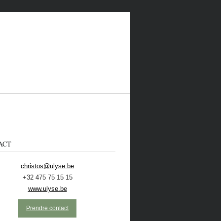
ACT
christos@ulyse.be
+32 475 75 15 15
 CONTACTER
ECOLO
NL
www.ulyse.be
Prendre contact