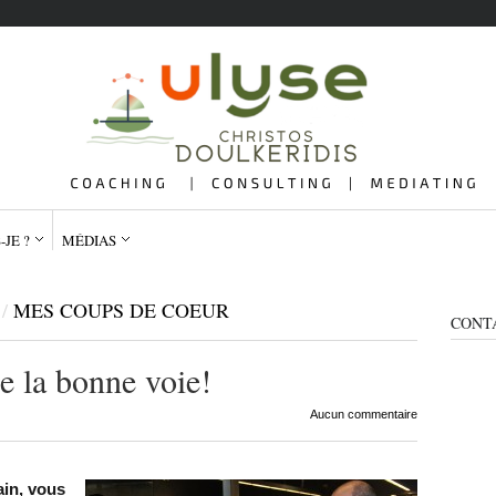
-JE ?
MÉDIAS
/
MES COUPS DE COEUR
CONT
re la bonne voie!
QUI SUIS-JE ?
ME
Aucun commentaire
ain, vous