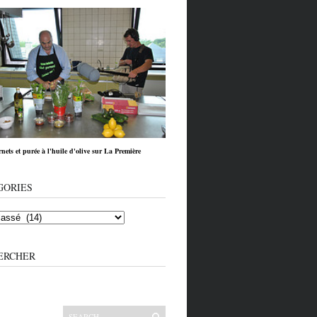
nets et purée à l'huile d'olive sur La Première
GORIES
ERCHER