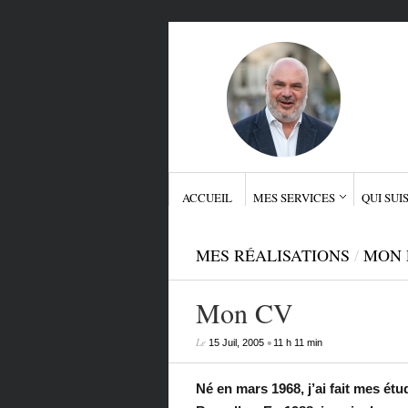
ACCUEIL
MES SERVICES
QUI SUIS
MES RÉALISATIONS
/
MON 
Mon CV
Le
•
15 Juil, 2005
11 h 11 min
Né en mars 1968, j’ai fait mes étu