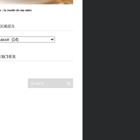
: la recette de ma mère
GORIES
ERCHER