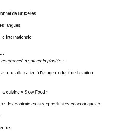
tionnel de Bruxelles
des langues
le internationale
r…
t commencé à sauver la planète »
 : une alternative à l’usage exclusif de la voiture
 la cuisine « Slow Food »
to : des contraintes aux opportunités économiques »
t
yennes