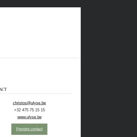
ACT
christos@ulyse.be
+32 475 75 15 15
 CONTACTER
ECOLO
NL
www.ulyse.be
Prendre contact