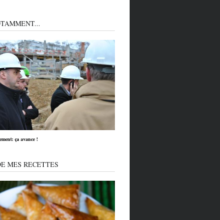
TAMMENT...
ment: ça avance !
DE MES RECETTES