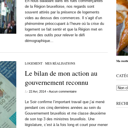
En nous baladant dans les rues commerçantes
de la Région bruxelloise, nos regards sont
souvent attirés par la présence de logements
vides au dessus des commerces. Il s’agit d’un
phénomène préoccupant à l’heure où la crise du
logement se fait sentir et que la Région met en
oeuvre des outils pour relever le défi
démographique...
Ma recett
LOGEMENT
/
MES RÉALISATIONS
Le bilan de mon action au
CATÉ
gouvernement reconnu
Le
•
22 Avr, 2014
Aucun commentaire
Le Soir confirme l’important travail que j’ai mené
RECH
pendant ces cinq dernières années au sein du
Gouvernement bruxellois et me classe deuxième
de son top 3 des ministres bruxellois. Une
législature, c’est à la fois long et court pour mener