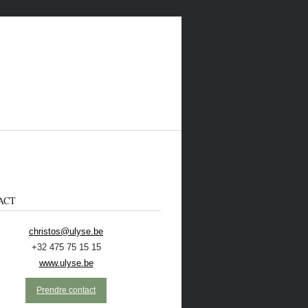
ACT
christos@ulyse.be
+32 475 75 15 15
 CONTACTER
ECOLO
NL
www.ulyse.be
Prendre contact