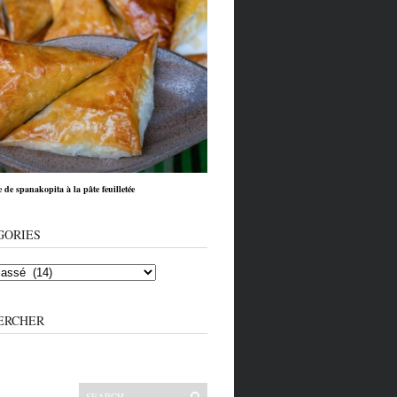
e de spanakopita à la pâte feuilletée
GORIES
ERCHER