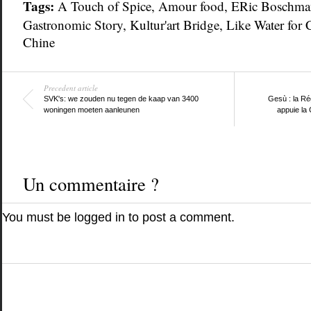
Tags:
A Touch of Spice
,
Amour food
,
ERic Boschma
Gastronomic Story
,
Kultur'art Bridge
,
Like Water for 
Chine
Precedent article
SVK's: we zouden nu tegen de kaap van 3400
Gesù : la Ré
woningen moeten aanleunen
appuie la
Un commentaire ?
You must be
logged in
to post a comment.