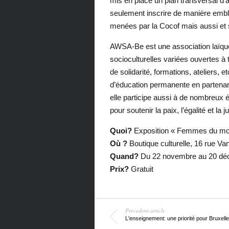
mis en place un plan transversal d
seulement inscrire de manière emblém
menées par la Cocof mais aussi et su
AWSA-Be est une association laïque
socioculturelles variées ouvertes à 
de solidarité, formations, ateliers, e
d’éducation permanente en partenar
elle participe aussi à de nombreux é
pour soutenir la paix, l’égalité et la
Quoi?
Exposition « Femmes du mond
Où ?
Boutique culturelle, 16 rue Van
Quand?
Du 22 novembre au 20 dé
Prix?
Gratuit
Precedent article
L'enseignement: une priorité pour Bruxell