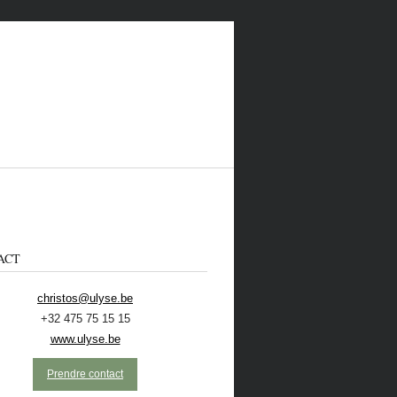
ACT
christos@ulyse.be
+32 475 75 15 15
 CONTACTER
ECOLO
NL
www.ulyse.be
Prendre contact