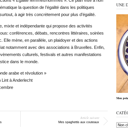
’actions « Egalité femmes/hommes ». Ce plan vise à non
UNE 
atique la question de l’égalité dans les politiques
rtout, à agir très concrètement pour plus d’égalité.
, mixte et indépendante qui propose des activités
tous: conférences, débats, rencontres littéraires, soirées
tc. Elle mène, en parallèle, un plaidoyer et des actions
iat notamment avec des associations à Bruxelles. Enfin,
vènements culturels, festivals et autres manifestations
 justice dans le monde.
e arabe et révolution »
 Lint à Anderlecht
cembre
Mon pota
CATÉ
Article suivant
es
Mes spaghettis aux couteaux