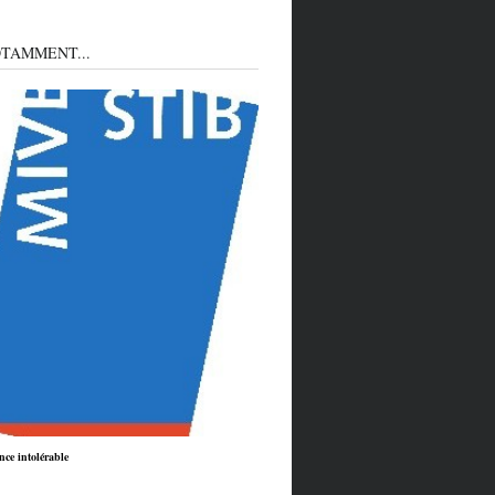
TAMMENT...
nce intolérable