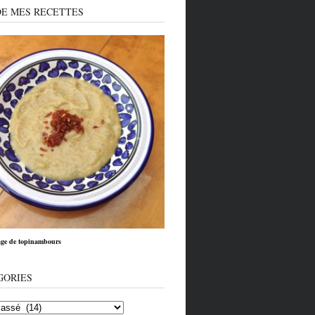
DE MES RECETTES
ge de topinambours
GORIES