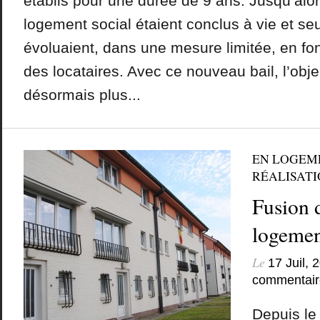
établis pour une durée de 9 ans. Jusqu’alor
logement social étaient conclus à vie et seu
évoluaient, dans une mesure limitée, en fo
des locataires. Avec ce nouveau bail, l’obje
désormais plus...
EN LOGEM
RÉALISATIO
Fusion d
logemen
Le
17 Juil, 
commentair
Depuis le