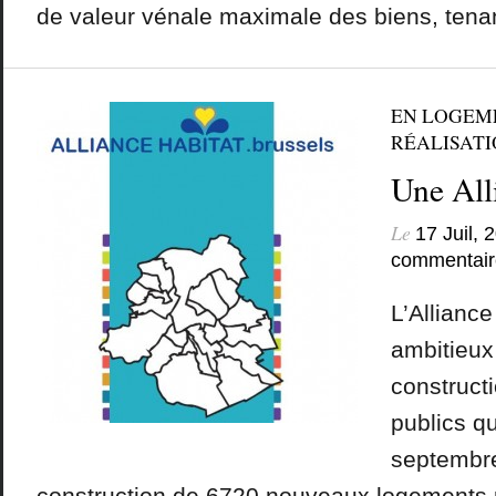
de valeur vénale maximale des biens, tenan
EN LOGEM
RÉALISATIO
Une All
Le
17 Juil, 
commentair
L’Alliance
ambitieux
construct
publics que
septembre 
construction de 6720 nouveaux logements p