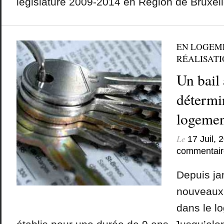
législature 2009-2014 en Région de Bruxelle
EN LOGEM
RÉALISATIO
Un bail 
détermi
logemen
Le
17 Juil, 
commentair
Depuis ja
nouveaux 
dans le l