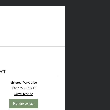
ACT
christos@ulyse.be
+32 475 75 15 15
 CONTACTER
ECOLO
NL
www.ulyse.be
Prendre contact