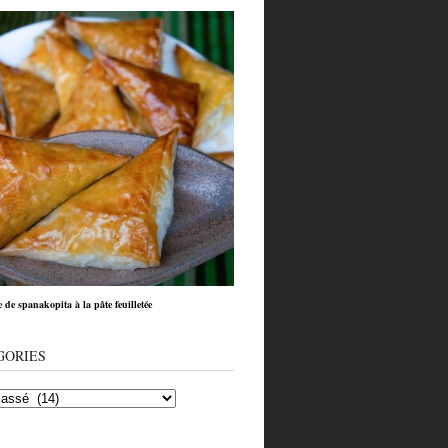
e de spanakopita à la pâte feuilletée
GORIES