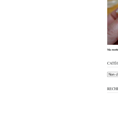
Ma recett
CATÉ
RECH