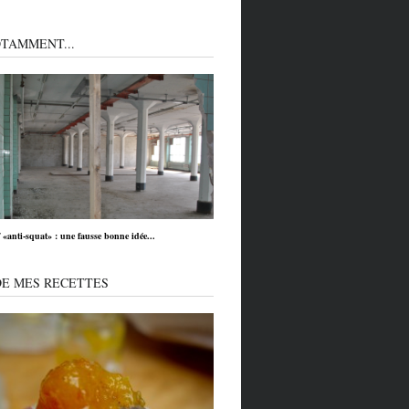
TAMMENT...
f «anti-squat» : une fausse bonne idée...
DE MES RECETTES