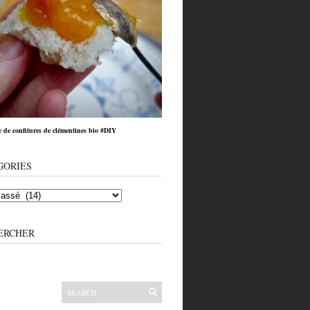
e de confitures de clémentines bio #DIY
GORIES
ERCHER