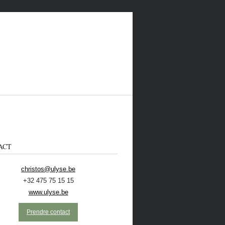
ACT
christos@ulyse.be
+32 475 75 15 15
 CONTACTER
ECOLO
NL
www.ulyse.be
Prendre contact