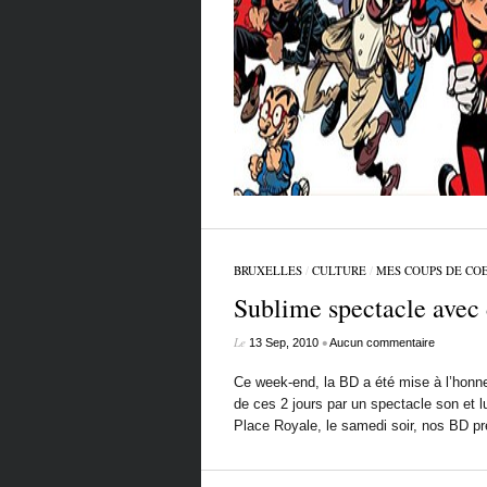
BRUXELLES
/
CULTURE
/
MES COUPS DE CO
Sublime spectacle avec
Le
•
13 Sep, 2010
Aucun commentaire
Ce week-end, la BD a été mise à l’honneu
de ces 2 jours par un spectacle son et l
Place Royale, le samedi soir, nos BD pr