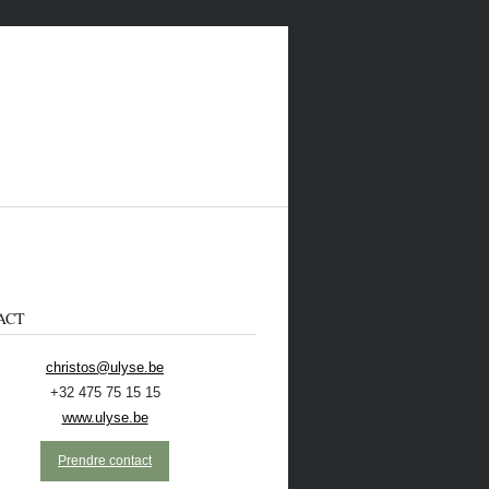
ACT
christos@ulyse.be
+32 475 75 15 15
 CONTACTER
ECOLO
NL
www.ulyse.be
Prendre contact