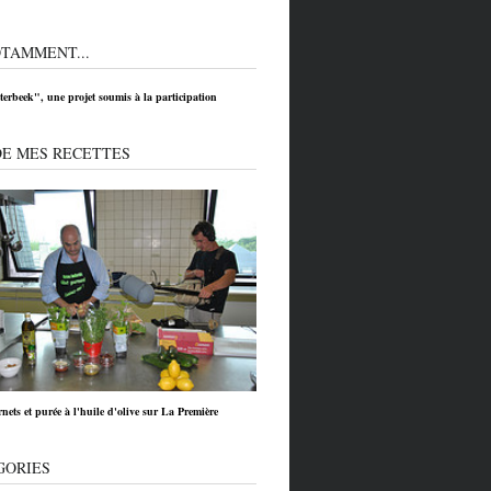
TAMMENT...
tterbeek", une projet soumis à la participation
DE MES RECETTES
nets et purée à l'huile d'olive sur La Première
GORIES