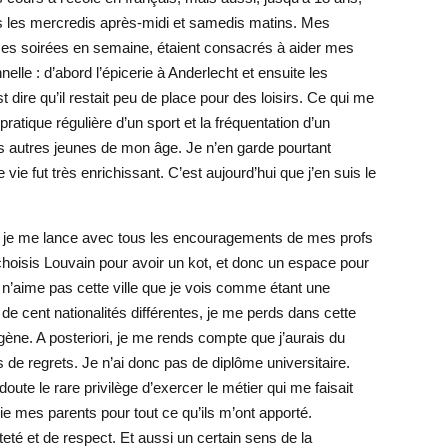
s les mercredis après-midi et samedis matins. Mes
mes soirées en semaine, étaient consacrés à aider mes
nelle : d’abord l’épicerie à Anderlecht et ensuite les
 dire qu’il restait peu de place pour des loisirs. Ce qui me
ratique régulière d’un sport et la fréquentation d’un
utres jeunes de mon âge. Je n’en garde pourtant
 fut très enrichissant. C’est aujourd’hui que j’en suis le
, je me lance avec tous les encouragements de mes profs
choisis Louvain pour avoir un kot, et donc un espace pour
e n’aime pas cette ville que je vois comme étant une
é de cent nationalités différentes, je me perds dans cette
ogène. A posteriori, je me rends compte que j’aurais du
s de regrets. Je n’ai donc pas de diplôme universitaire.
ute le rare privilège d’exercer le métier qui me faisait
 mes parents pour tout ce qu’ils m’ont apporté.
eté et de respect. Et aussi un certain sens de la