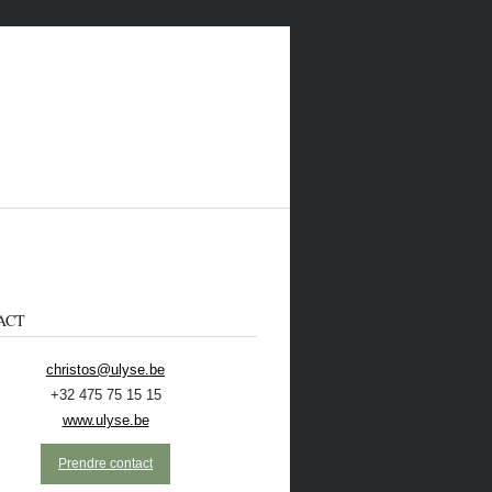
ACT
christos@ulyse.be
+32 475 75 15 15
 CONTACTER
ECOLO
NL
www.ulyse.be
Prendre contact