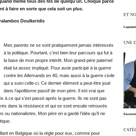
and même tous des fils de quelqu’un. Choqué parce
t à faire en sorte que cela soit un plus.
ET NO
aralambos Doulkeridis
Logement:
UNE 
Mes parents ne se sont pratiquement jamais intéressés
à la politique. Pourtant, c’est bien leur parcours qui fut à
la base de mon propre intérêt. Mon grand-père paternel
était lui assez impliqué. Pour avoir participé à la guerre
contre les Allemands en 40, mais aussi à la guerre civile
qui a suivi celle-ci. Ce dernier élément a peut-être joué
dans l’apolitisme passif de mon père. Il est vrai que
s à ce qui s’est passé après la guerre. Ils ne sont pas
rés dans la résistance et qui se sont ensuite retrouvés
ou nationalistes. Mon père en a gardé l’idée qu’il ne
Encornets
tique.
CATÉ
allant en Belgique où la règle pour eux, comme pour