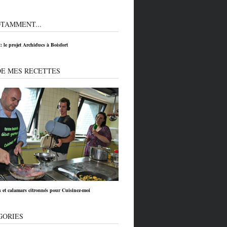
TAMMENT...
 le projet Archiducs à Boisfort
DE MES RECETTES
 et calamars citronnés pour Cuisinez-moi
GORIES