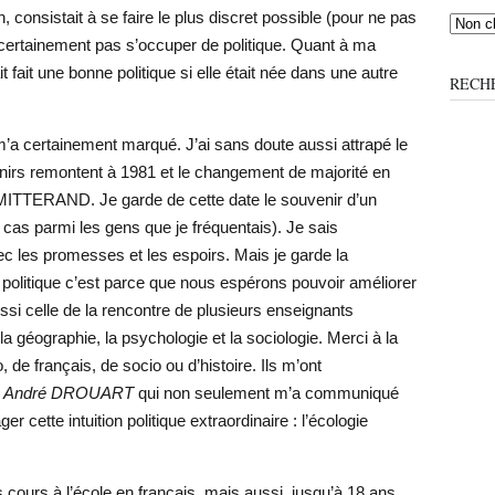
, consistait à se faire le plus discret possible (pour ne pas
certainement pas s’occuper de politique. Quant à ma
t fait une bonne politique si elle était née dans une autre
RECH
m’a certainement marqué. J’ai sans doute aussi attrapé le
nirs remontent à 1981 et le changement de majorité en
 MITTERAND. Je garde de cette date le souvenir d’un
s cas parmi les gens que je fréquentais). Je sais
vec les promesses et les espoirs. Mais je garde la
a politique c’est parce que nous espérons pouvoir améliorer
ssi celle de la rencontre de plusieurs enseignants
, la géographie, la psychologie et la sociologie. Merci à la
, de français, de socio ou d’histoire. Ils m’ont
à
André DROUART
qui non seulement m’a communiqué
r cette intuition politique extraordinaire : l’écologie
cours à l’école en français, mais aussi, jusqu’à 18 ans,