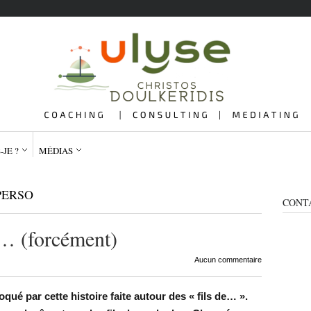
-JE ?
MÉDIAS
PERSO
CONT
 … (forcément)
QUI SUIS-JE ?
ME
Aucun commentaire
qué par cette histoire faite autour des « fils de… ».