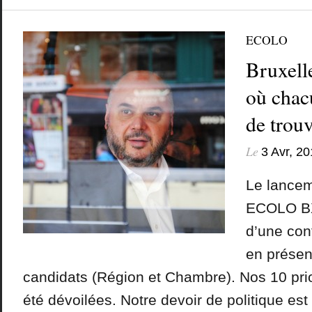
ECOLO
Bruxell
où chacu
de trouv
Le
3 Avr, 2
Le lance
ECOLO BXL
d’une con
en prése
candidats (Région et Chambre). Nos 10 pri
été dévoilées. Notre devoir de politique es