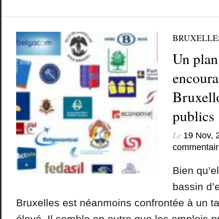
BRUXELLE
Un plan
encoura
Bruxell
publics
Le
19 Nov, 
commentair
Bien qu’el
bassin d’
Bruxelles est néanmoins confrontée à un t
élevé. Il semble en outre que les emplois p