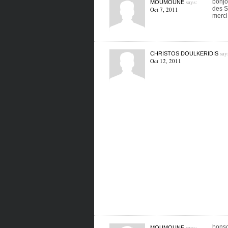
says:
bonjo
MOUMOUNE
des SI
Oct 7, 2011
merci
say
CHRISTOS DOULKERIDIS
Oct 12, 2011
says:
bonso
MOUMOUNE