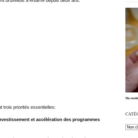
t bruxellois a entamé depuis deux ans.
Ma recett
 trois priorités essentielles:
CATÉ
’investissement et accélération des programmes