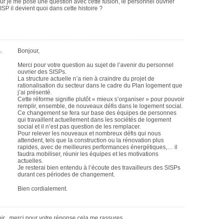
ur je me pose une question avec cette fusion, le personnel ouvrier
SP il devient quoi dans cette histoire ?
s:
Bonjour,
Merci pour votre question au sujet de l’avenir du personnel
ouvrier des SISPs.
La structure actuelle n’a rien à craindre du projet de
rationalisation du secteur dans le cadre du Plan logement que
j’ai présenté.
Cette réforme signifie plutôt « mieux s’organiser » pour pouvoir
remplir, ensemble, de nouveaux défis dans le logement social.
Ce changement se fera sur base des équipes de personnes
qui travaillent actuellement dans les sociétés de logement
social et il n’est pas question de les remplacer.
Pour relever les nouveaux et nombreux défis qui nous
attendent, tels que la construction ou la rénovation plus
rapides, avec de meilleures performances énergétiques,… il
faudra mobiliser, réunir les équipes et les motivations
actuelles.
Je resterai bien entendu à l’écoute des travailleurs des SISPs
durant ces périodes de changement.
Bien cordialement.
ir , merci pour votre réponse cela me rassures