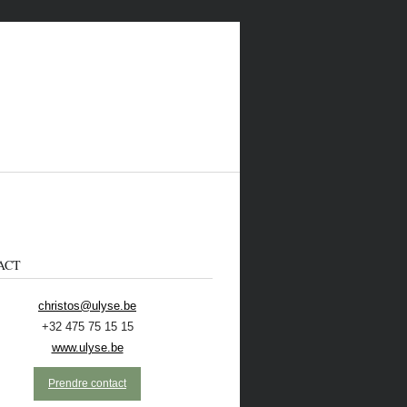
ACT
christos@ulyse.be
+32 475 75 15 15
 CONTACTER
ECOLO
NL
www.ulyse.be
Prendre contact