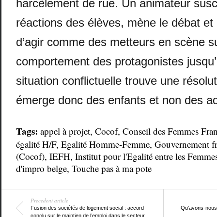
harcèlement de rue. Un animateur susci
réactions des élèves, mène le débat e
d’agir comme des metteurs en scène su
comportement des protagonistes jusqu’
situation conflictuelle trouve une résolu
émerge donc des enfants et non des ad
Tags:
appel à projet
,
Cocof
,
Conseil des Femmes Fra
égalité H/F
,
Egalité Homme-Femme
,
Gouvernement fr
(Cocof)
,
IEFH
,
Institut pour l'Egalité entre les Femm
d'impro belge
,
Touche pas à ma pote
Precedent article
Fusion des sociétés de logement social : accord
Qu'avons-nous v
conclu sur le maintien de l’emploi dans le secteur