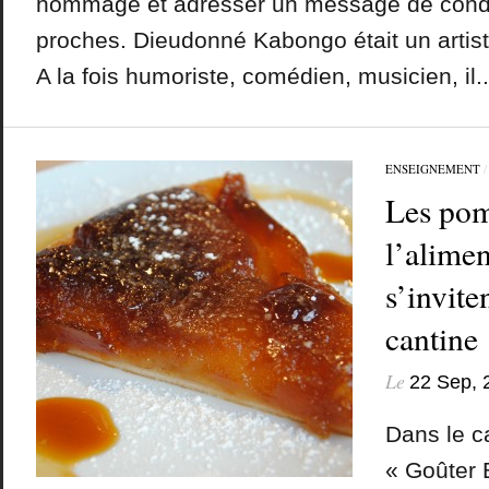
hommage et adresser un message de cond
proches. Dieudonné Kabongo était un artiste
A la fois humoriste, comédien, musicien, il..
ENSEIGNEMENT
Les pom
l’alimen
s’invite
cantine
Le
22 Sep, 
Dans le c
« Goûter 