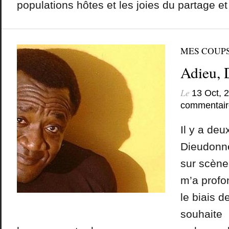
populations hôtes et les joies du partage et
MES COUP
Adieu, 
Le
13 Oct, 
commentair
Il y a deu
Dieudonn
sur scène
m’a profo
le biais d
souhaite 