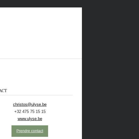
ACT
christos@ulyse.be
+32 475 75 15 15
 CONTACTER
ECOLO
NL
www.ulyse.be
Prendre contact