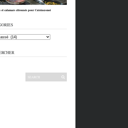
 et calamars citronnés pour Cuisinez-moi
GORIES
ERCHER