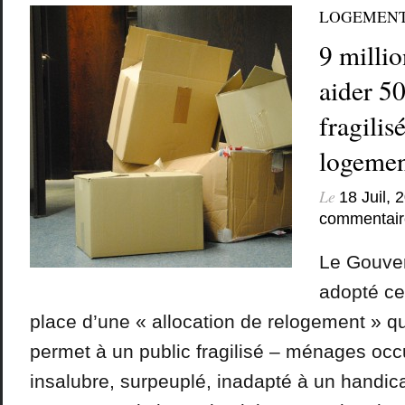
LOGEMEN
9 milli
aider 5
fragilis
logemen
Le
18 Juil, 
commentair
Le Gouver
adopté ce
place d’une « allocation de relogement » qu
permet à un public fragilisé – ménages oc
insalubre, surpeuplé, inadapté à un handica