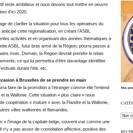
tif reste ambitieux et nous devons tout mettre en oeuvre
ées d’ici 2020.
age de clarifier la situation pour tous les opérateurs du
 anticipé cette régionalisation, en créant l’ASBL
rentes activités et en organisant des années thématiques à
tte ASBL, futur bras armé de la Région, pourra passer à
ains mois. Demain, la Région devrait prendre le relais
ments, ce qui lui permettra d’être davantage identifiée
stivals durant l’été, etc.
ccasion à Bruxelles de se prendre en main
ra faire de la promotion à l’étranger comme elle l’entend
Mon pota
et la Wallonie. Cette situation « plus claire » nous
e coopération « mature » avec la Flandre et la Wallonie,
CATÉ
tres villes wallonnes et flamandes.
er » l’image de la capitale belge, souvent vue comme une
». Il n’y a pas assez de connotation affective, positive des
RECH