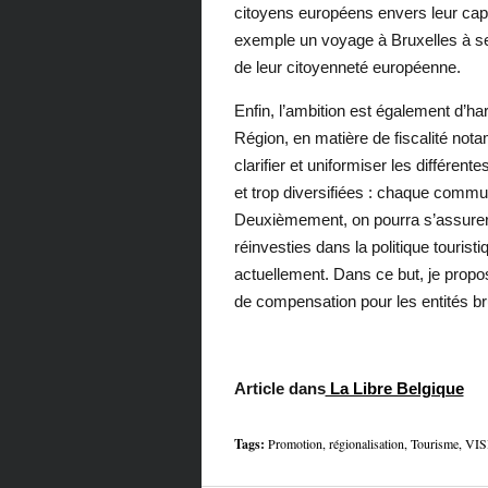
citoyens européens envers leur capi
exemple un voyage à Bruxelles à ses 
de leur citoyenneté européenne.
Enfin, l’ambition est également d’h
Région, en matière de fiscalité not
clarifier et uniformiser les différent
et trop diversifiées : chaque commu
Deuxièmement, on pourra s’assurer 
réinvesties dans la politique tourist
actuellement. Dans ce but, je prop
de compensation pour les entités br
Article dans
La Libre Belgique
Tags:
Promotion
,
régionalisation
,
Tourisme
,
VIS