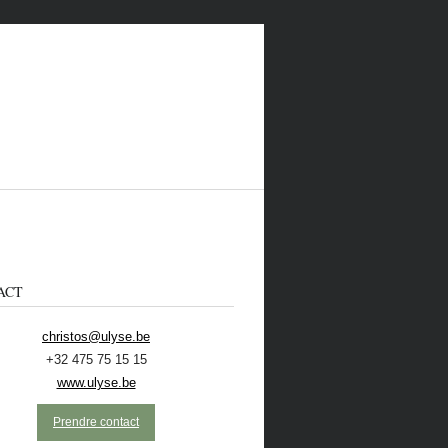
ACT
christos@ulyse.be
+32 475 75 15 15
 CONTACTER
ECOLO
NL
www.ulyse.be
Prendre contact