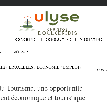
-JE ?
MÉDIAS
IE
/
BRUXELLES
/
ECONOMIE
/
EMPLOI
/
CONT
 du Tourisme, une opportunité
QUI SUIS-JE ?
ME
ent économique et touristique