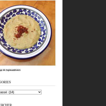
ge de topinambours
GORIES
ERCHER