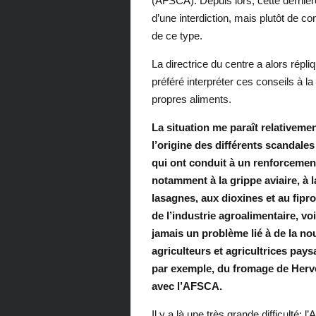
(AFSCA). Depuis lors, cette dernière
d’une interdiction, mais plutôt de co
de ce type.
La directrice du centre a alors répli
préféré interpréter ces conseils à la 
propres aliments.
La situation me paraît relativemen
l’origine des différents scandales
qui ont conduit à un renforcement
notamment à la grippe aviaire, à l
lasagnes, aux dioxines et au fipr
de l’industrie agroalimentaire, vo
jamais un problème lié à de la nou
agriculteurs et agricultrices pays
par exemple, du fromage de Herve,
avec l’AFSCA.
Il y a là une très grande difficulté: