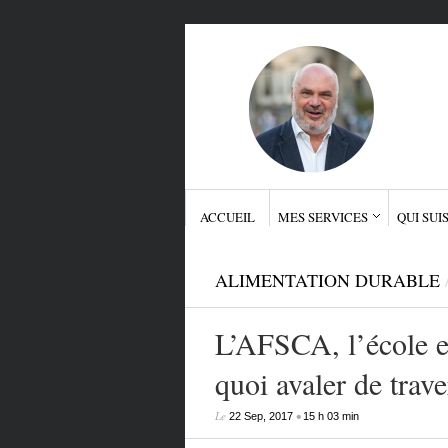
ACCUEIL
MES SERVICES
QUI SUIS
ALIMENTATION DURABLE
L’AFSCA, l’école et
quoi avaler de trave
Le
•
22 Sep, 2017
15 h 03 min