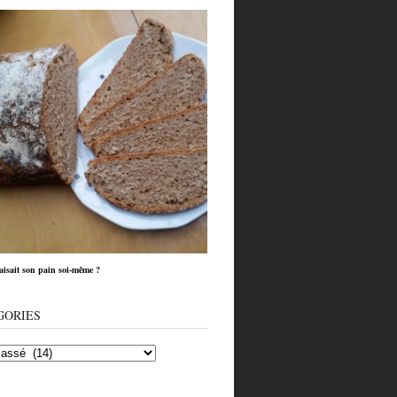
faisait son pain soi-même ?
GORIES