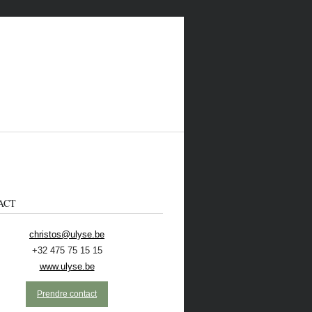
ACT
christos@ulyse.be
+32 475 75 15 15
 CONTACTER
ECOLO
NL
www.ulyse.be
Prendre contact