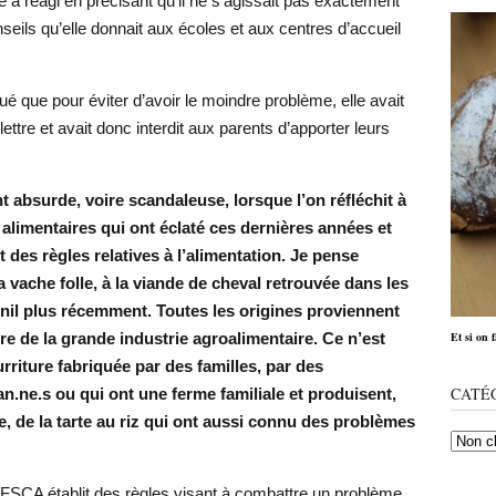
 a réagi en précisant qu’il ne s’agissait pas exactement
nseils qu’elle donnait aux écoles et aux centres d’accueil
qué que pour éviter d’avoir le moindre problème, elle avait
lettre et avait donc interdit aux parents d’apporter leurs
t absurde, voire scandaleuse, lorsque l’on réfléchit à
 alimentaires qui ont éclaté ces dernières années et
 des règles relatives à l’alimentation. Je pense
a vache folle, à la viande de cheval retrouvée dans les
onil plus récemment. Toutes les origines proviennent
ire de la grande industrie agroalimentaire. Ce n’est
Et si on 
rriture fabriquée par des familles, par des
CATÉ
an.ne.s ou qui ont une ferme familiale et produisent,
 de la tarte au riz qui ont aussi connu des problèmes
 l’AFSCA établit des règles visant à combattre un problème