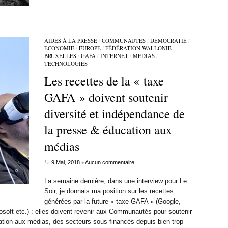
AIDES À LA PRESSE
/
COMMUNAUTÉS
/
DÉMOCRATIE
/
ECONOMIE
/
EUROPE
/
FÉDÉRATION WALLONIE-
BRUXELLES
/
GAFA
/
INTERNET
/
MÉDIAS
/
TECHNOLOGIES
Les recettes de la « taxe
GAFA » doivent soutenir
diversité et indépendance de
la presse & éducation aux
médias
Le
•
9 Mai, 2018
Aucun commentaire
La semaine dernière, dans une interview pour Le
Soir, je donnais ma position sur les recettes
générées par la future « taxe GAFA » (Google,
soft etc.) : elles doivent revenir aux Communautés pour soutenir
cation aux médias, des secteurs sous-financés depuis bien trop