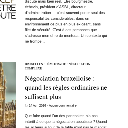
discuté mais bien réel. Être bourgmestre,
échevin, président d’ASBL, directeur
d’administration — c’est souvent porter seul des
responsabilités considérables, dans un
environnement de plus en plus exigeant, sans
filet de sécurité. C’est à ces personnes que
s’adresse mon offre de mentorat. Un contexte qui
ne trompe...
BRUXELLES
/
DÉMOCRATIE
/
NÉGOCIATION
COMPLEXE
Négociation bruxelloise :
quand les règles ordinaires ne
suffisent plus
Le
•
14 Avr, 2026
Aucun commentaire
Que faire quand l’un des partenaires n’a pas
intérêt à ce que la négociation aboutisse ? Quand
les acteurs autour de la table n’ont pas le mandat