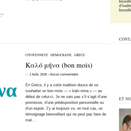
c
j
CONT
CITOYENNETÉ
/
DÉMOCRATIE
/
GRÈCE
Καλό μήνα (bon mois)
Le
•
1 Août, 2026
Aucun commentaire
En Grèce, il y a cette tradition douce de se
souhaiter un bon mois — « kalo mina » — au
début de celui-ci. Je ne sais pas s’il s’agit d’une
ET NO
promesse, d’une prédisposition personnelle ou
d’un espoir. J’y ai toujours vu, en tout cas, un
témoignage bienveillant qui ne peut pas faire de
mal....