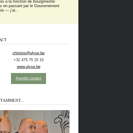
onviction qui est au cœur de la démarche que
e vous propose avec l’Indice de...
ACT
christos@ulyse.be
+32 475 75 15 15
www.ulyse.be
Prendre contact
TAMMENT...