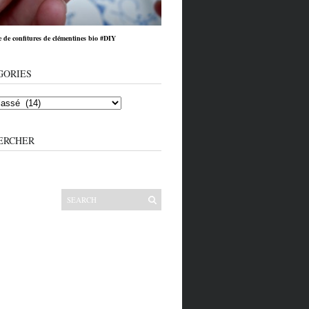
e de confitures de clémentines bio #DIY
GORIES
ERCHER